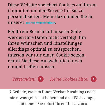
Diese Website speichert Cookies auf Ihrem
Computer, um den Service für Sie zu
personalisieren. Mehr dazu finden Sie in
„Vereinbaren Sie einen Termin für eine
unserer
.
kostenfreie Verkaufspotenzialanalyse!“
Datenschutzrichtlinie
Analysieren Sie mit uns unverbindlich, welches Potenzial für
Bei Ihrem Besuch auf unserer Seite
mehr Umsatz in Ihrem Möbelhaus liegt.
werden Ihre Daten nicht verfolgt. Um
Ihren Wünschen und Einstellungen
allerdings optimal zu entsprechen,
müssen wir nur einen Cookie setzen,
damit Sie diese Auswahl nicht noch
ARTIKEL: "TAUSENDMAL
einmal treffen müssen.
TRAINIERT - TAUSENDMAL
IST NICHTS PASSIERT!"
Verstanden!
Keine Cookies bitte!
7 Gründe, warum Ihnen Verkaufstrainings noch
nie etwas gebracht haben und drei Werkzeuge,
mit denen Sie sofort Ihren Umsatz pro