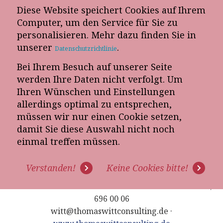
Diese Website speichert Cookies auf Ihrem
E-Mail-Newsletter
Computer, um den Service für Sie zu
personalisieren. Mehr dazu finden Sie in
Telefon-Termin
unserer
.
Datenschutzrichtlinie
Bei Ihrem Besuch auf unserer Seite
werden Ihre Daten nicht verfolgt. Um
Ihren Wünschen und Einstellungen
allerdings optimal zu entsprechen,
müssen wir nur einen Cookie setzen,
IMPRESSUM
damit Sie diese Auswahl nicht noch
einmal treffen müssen.
KONTAKT
Thomas Witt Consulting GmbH · Inhaber: Thomas
Verstanden!
Keine Cookies bitte!
Witt
Hanauer Straße 10 · 61118 Bad Vilbel · Telefon: 0172 /
696 00 06
witt@thomaswittconsulting.de ·