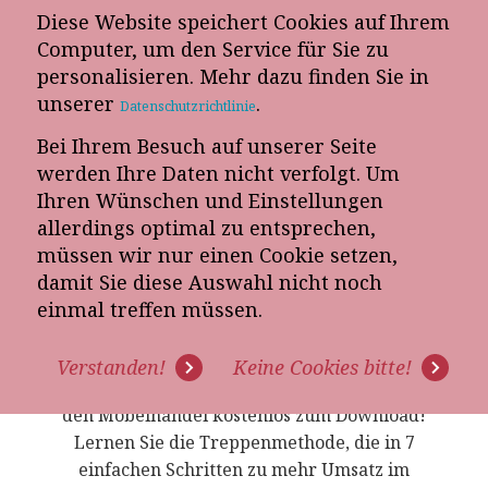
Diese Website speichert Cookies auf Ihrem
Computer, um den Service für Sie zu
personalisieren. Mehr dazu finden Sie in
„Vereinbaren Sie einen Termin für eine
unserer
.
kostenfreie Verkaufspotenzialanalyse!“
Datenschutzrichtlinie
Analysieren Sie mit uns unverbindlich, welches Potenzial für
Bei Ihrem Besuch auf unserer Seite
mehr Umsatz in Ihrem Möbelhaus liegt.
werden Ihre Daten nicht verfolgt. Um
Ihren Wünschen und Einstellungen
allerdings optimal zu entsprechen,
müssen wir nur einen Cookie setzen,
damit Sie diese Auswahl nicht noch
VERKÄUFERFIBEL ZUM
einmal treffen müssen.
DOWNLOAD
Verstanden!
Keine Cookies bitte!
Hier gibt's die komplette Verkäuferfibel für
den Möbelhandel kostenlos zum Download!
Lernen Sie die Treppenmethode, die in 7
einfachen Schritten zu mehr Umsatz im