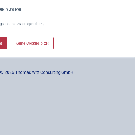
ie in unserer
skurs
Das Durchsetzungsprogramm
Unser Blog
gs optimal zu entsprechen,
n!
Keine Cookies bitte!
© 2026 Thomas Witt Consulting GmbH