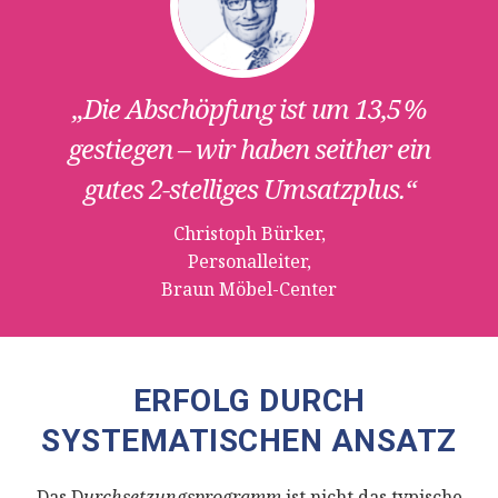
„Die Abschöpfung ist um 13,5 %
gestiegen – wir haben seither ein
gutes 2-stelliges Umsatzplus.“
Christoph Bürker,
Personalleiter,
Braun Möbel-Center
ERFOLG DURCH
SYSTEMATISCHEN ANSATZ
Das D
urchsetzungsprogramm
ist nicht das typische