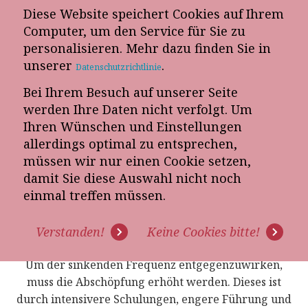
Diese Website speichert Cookies auf Ihrem
E-Mail-Newsletter
Computer, um den Service für Sie zu
personalisieren. Mehr dazu finden Sie in
Telefon-Termin
unserer
.
Datenschutzrichtlinie
Bei Ihrem Besuch auf unserer Seite
werden Ihre Daten nicht verfolgt. Um
Ihren Wünschen und Einstellungen
allerdings optimal zu entsprechen,
müssen wir nur einen Cookie setzen,
DAS
damit Sie diese Auswahl nicht noch
DURCHSETZUNGSPROGRAMM
einmal treffen müssen.
Verstanden!
Keine Cookies bitte!
Unsere Führungskräfteausbildung
(inklusive Verkaufstraining)
Um der sinkenden Frequenz entgegenzuwirken,
muss die Abschöpfung erhöht werden. Dieses ist
durch intensivere Schulungen, engere Führung und