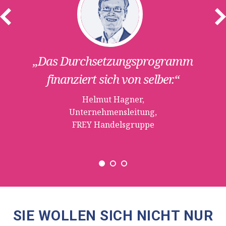
Previous
Ne
„Das Durchsetzungsprogramm
.“
finanziert sich von selber.“
Helmut Hagner,
Unternehmensleitung,
FREY Handelsgruppe
SIE WOLLEN SICH NICHT NUR