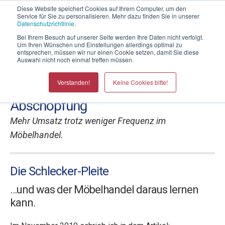
Telefontermin mit Thomas Witt
Diese Website speichert Cookies auf Ihrem Computer, um den
Service für Sie zu personalisieren. Mehr dazu finden Sie in unserer
Datenschutzrichtlinie
.
Bei Ihrem Besuch auf unserer Seite werden Ihre Daten nicht verfolgt.
Um Ihren Wünschen und Einstellungen allerdings optimal zu
entsprechen, müssen wir nur einen Cookie setzen, damit Sie diese
Auswahl nicht noch einmal treffen müssen.
Umsatzsteigerungen für
Verstanden!
Keine Cookies bitte!
Möbelhäuser durch mehr
Abschöpfung
Mehr Umsatz trotz weniger Frequenz im
Möbelhandel.
Die Schlecker-Pleite
…und was der Möbelhandel daraus lernen
kann.