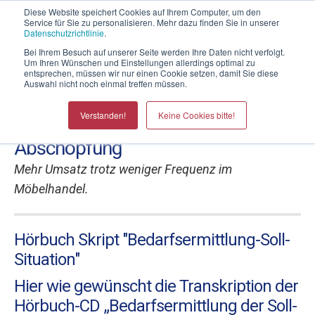
Telefontermin mit Thomas Witt
Diese Website speichert Cookies auf Ihrem Computer, um den
Service für Sie zu personalisieren. Mehr dazu finden Sie in unserer
Datenschutzrichtlinie
.
Bei Ihrem Besuch auf unserer Seite werden Ihre Daten nicht verfolgt.
Um Ihren Wünschen und Einstellungen allerdings optimal zu
entsprechen, müssen wir nur einen Cookie setzen, damit Sie diese
Auswahl nicht noch einmal treffen müssen.
Umsatzsteigerungen für
Verstanden!
Keine Cookies bitte!
Möbelhäuser durch mehr
Abschöpfung
Mehr Umsatz trotz weniger Frequenz im
Möbelhandel.
Hörbuch Skript "Bedarfsermittlung-Soll-
Situation"
Hier wie gewünscht die Transkription der
Hörbuch-CD „Bedarfsermittlung der Soll-