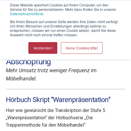
Telefontermin mit Thomas Witt
Diese Website speichert Cookies auf Ihrem Computer, um den
Service für Sie zu personalisieren. Mehr dazu finden Sie in unserer
Datenschutzrichtlinie
.
Bei Ihrem Besuch auf unserer Seite werden Ihre Daten nicht verfolgt.
Um Ihren Wünschen und Einstellungen allerdings optimal zu
entsprechen, müssen wir nur einen Cookie setzen, damit Sie diese
Auswahl nicht noch einmal treffen müssen.
Umsatzsteigerungen für
Verstanden!
Keine Cookies bitte!
Möbelhäuser durch mehr
Abschöpfung
Mehr Umsatz trotz weniger Frequenz im
Möbelhandel.
Hörbuch Skript "Warenpräsentation"
Hier wie gewünscht die Transkription der Stufe 5
„Warenpräsentation“ der Hörbuchserie „Die
Treppenmethode für den Möbelhandel“