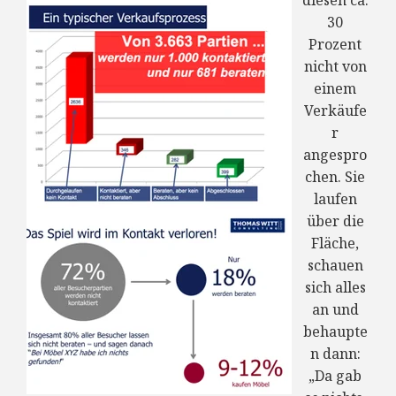
diesen ca.
30
Prozent
nicht von
einem
Verkäufe
r
angespro
chen. Sie
laufen
über die
Fläche,
schauen
sich alles
an und
behaupte
n dann:
„Da gab