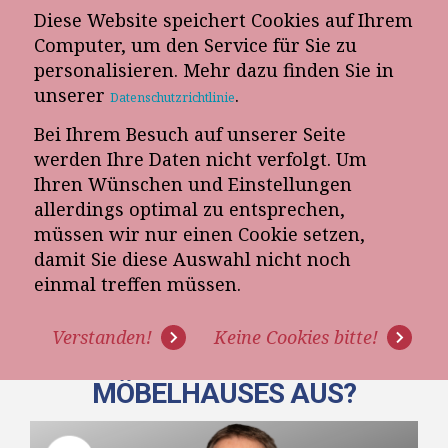
Diese Website speichert Cookies auf Ihrem
E-Mail-Newsletter
Computer, um den Service für Sie zu
personalisieren. Mehr dazu finden Sie in
Telefon-Termin
unserer
.
Datenschutzrichtlinie
Bei Ihrem Besuch auf unserer Seite
werden Ihre Daten nicht verfolgt. Um
Ihren Wünschen und Einstellungen
allerdings optimal zu entsprechen,
müssen wir nur einen Cookie setzen,
damit Sie diese Auswahl nicht noch
[VIDEO]: WIE SIEHT EINE
einmal treffen müssen.
DURCHSCHNITTLICHE
Verstanden!
Keine Cookies bitte!
ABSCHLUSSSTATISTIK EINES
MÖBELHAUSES AUS?