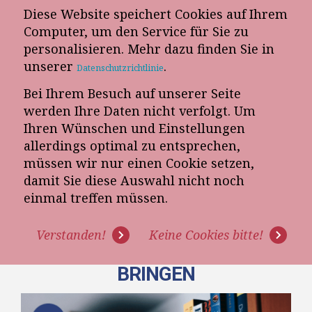
Diese Website speichert Cookies auf Ihrem
E-Mail-Newsletter
Computer, um den Service für Sie zu
personalisieren. Mehr dazu finden Sie in
Telefon-Termin
unserer
.
Datenschutzrichtlinie
Bei Ihrem Besuch auf unserer Seite
werden Ihre Daten nicht verfolgt. Um
Ihren Wünschen und Einstellungen
allerdings optimal zu entsprechen,
müssen wir nur einen Cookie setzen,
damit Sie diese Auswahl nicht noch
[VIDEO]: WARUM
einmal treffen müssen.
VERKÄUFERTRAININGS IM
Verstanden!
Keine Cookies bitte!
MÖBELHANDEL NICHTS
BRINGEN