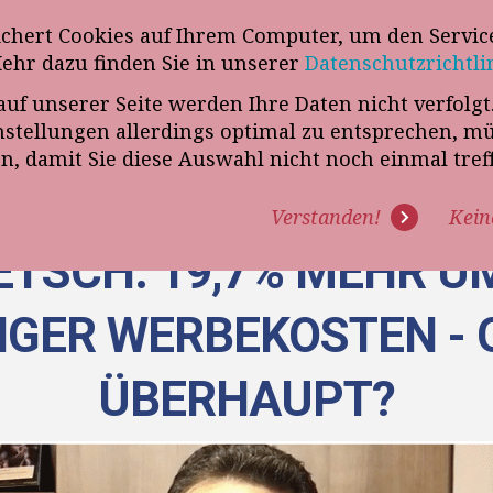
wsletter
ichert Cookies auf Ihrem Computer, um den Service
Telefon
„VERKAUFSSTEUERER“
Mehr dazu finden Sie in unserer
Datenschutzrichtli
auf unserer Seite werden Ihre Daten nicht verfolg
R UNS
PROGRAMME
EXPERTISE
REFERENZEN
BLO
tellungen allerdings optimal zu entsprechen, m
en, damit Sie diese Auswahl nicht noch einmal tre
Verstanden!
Kein
TSCH: 19,7% MEHR U
IGER WERBEKOSTEN - 
ÜBERHAUPT?