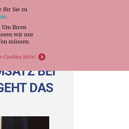
 für Sie zu
-Termin mit Thomas Witt
nie
.
t. Um Ihren
G
PODCAST
VIDEOS
üssen wir nur
ffen müssen.
e Cookies bitte!
MSATZ BEI
GEHT DAS