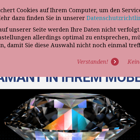
wsletter
ichert Cookies auf Ihrem Computer, um den Service
Telefon
„VERKAUFSSTEUERER“
Mehr dazu finden Sie in unserer
Datenschutzrichtli
auf unserer Seite werden Ihre Daten nicht verfolg
R UNS
PROGRAMME
EXPERTISE
REFERENZEN
BLO
tellungen allerdings optimal zu entsprechen, m
en, damit Sie diese Auswahl nicht noch einmal tre
Verstanden!
Kein
IAMANT IN IHREM MÖB