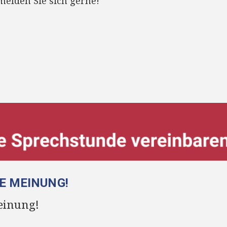
elden Sie sich gerne!
RE MEINUNG!
einung!