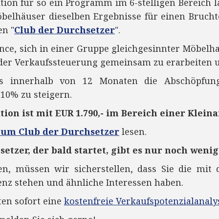
tition für so ein Programm im 6-stelligen Bereich l
belhäuser dieselben Ergebnisse für einen Bruchte
en "
Club der Durchsetzer
".
ance, sich in einer Gruppe gleichgesinnter Möbelh
er Verkaufssteuerung gemeinsam zu erarbeiten u
us innerhalb von 12 Monaten die Abschöpfun
10% zu steigern.
tion ist mit EUR 1.790,- im Bereich einer Klein
zum Club der Durchsetzer
lesen.
etzer, der bald
startet, gibt es nur noch wenig
en, müssen wir sicherstellen, dass Sie die mit
nz stehen und ähnliche Interessen haben.
en sofort eine
kostenfreie Verkaufspotenzialanaly