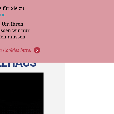
 für Sie zu
-Termin mit Thomas Witt
nie
.
t. Um Ihren
G
PODCAST
VIDEOS
üssen wir nur
ffen müssen.
e Cookies bitte!
ELHAUS