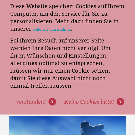
Diese Website speichert Cookies auf Ihrem
E-Mail-Newsletter
Computer, um den Service für Sie zu
personalisieren. Mehr dazu finden Sie in
Telefon-Termin
unserer
.
Datenschutzrichtlinie
Bei Ihrem Besuch auf unserer Seite
werden Ihre Daten nicht verfolgt. Um
Ihren Wünschen und Einstellungen
allerdings optimal zu entsprechen,
müssen wir nur einen Cookie setzen,
damit Sie diese Auswahl nicht noch
KENNEN SIE ALS
einmal treffen müssen.
MÖBELVERKÄUFER IHRE
Verstanden!
Keine Cookies bitte!
EIGENE VERKAUFSSTATISTIK?