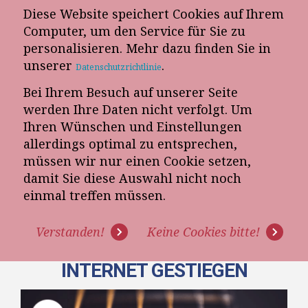
Diese Website speichert Cookies auf Ihrem
E-Mail-Newsletter
Computer, um den Service für Sie zu
personalisieren. Mehr dazu finden Sie in
Telefon-Termin
unserer
.
Datenschutzrichtlinie
Bei Ihrem Besuch auf unserer Seite
werden Ihre Daten nicht verfolgt. Um
Ihren Wünschen und Einstellungen
allerdings optimal zu entsprechen,
müssen wir nur einen Cookie setzen,
damit Sie diese Auswahl nicht noch
[VIDEO] KUNDENDIENST IM
einmal treffen müssen.
MÖBELHANDEL (2/3) - DER
Verstanden!
Keine Cookies bitte!
EINSATZ IST DURCH DAS
INTERNET GESTIEGEN