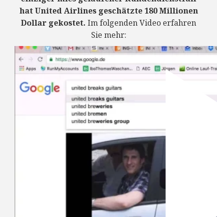
hat United Airlines geschätzte 180 Millionen
Dollar gekostet.
Im folgenden Video erfahren
Sie mehr:
7:3
Weitere Videos zum Thema Kundendienst im
Möbelhandel:
Ist das Wort "Kulanz" im Kundendienst
noch zeitgemäß?