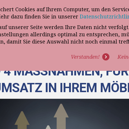
wsletter
ichert Cookies auf Ihrem Computer, um den Service
Telefon
„VERKAUFSSTEUERER“
Mehr dazu finden Sie in unserer
Datenschutzrichtli
auf unserer Seite werden Ihre Daten nicht verfolg
R UNS
PROGRAMME
EXPERTISE
REFERENZEN
BLO
tellungen allerdings optimal zu entsprechen, m
en, damit Sie diese Auswahl nicht noch einmal tre
Verstanden!
Kein
 - 4 MASSNAHMEN, FÜR 
SATZ IN IHREM MÖB