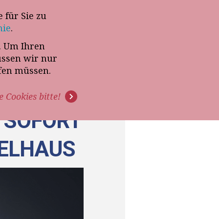
 für Sie zu
-Termin mit Thomas Witt
nie
.
t. Um Ihren
G
PODCAST
VIDEOS
üssen wir nur
ffen müssen.
e Cookies bitte!
SOFORT M
ELHAUS