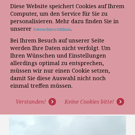
Diese Website speichert Cookies auf Ihrem
E-Mail-Newsletter
Computer, um den Service für Sie zu
personalisieren. Mehr dazu finden Sie in
Telefon-Termin
unserer
.
Datenschutzrichtlinie
Bei Ihrem Besuch auf unserer Seite
werden Ihre Daten nicht verfolgt. Um
Ihren Wünschen und Einstellungen
allerdings optimal zu entsprechen,
müssen wir nur einen Cookie setzen,
damit Sie diese Auswahl nicht noch
SORRY - ES GIBT DOCH VIELE
einmal treffen müssen.
MOTIVIERTE
Verstanden!
Keine Cookies bitte!
MÖBELVERKÄUFER!