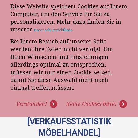
Diese Website speichert Cookies auf Ihrem
E-Mail-Newsletter
Computer, um den Service für Sie zu
personalisieren. Mehr dazu finden Sie in
Telefon-Termin
unserer
.
Datenschutzrichtlinie
Bei Ihrem Besuch auf unserer Seite
werden Ihre Daten nicht verfolgt. Um
Ihren Wünschen und Einstellungen
allerdings optimal zu entsprechen,
müssen wir nur einen Cookie setzen,
damit Sie diese Auswahl nicht noch
WIE VIELE BESUCHER
einmal treffen müssen.
VERBRAUCHT IHR MÖBELHAUS
Verstanden!
Keine Cookies bitte!
AUF 100.000 EURO UMSATZ?
[VERKAUFSSTATISTIK
MÖBELHANDEL]