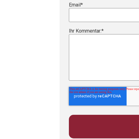
720p
Email
*
1080p
Ihr Kommentar:
*
Thanks for reporting a pr
figure out the issue. Whi
Any other details or cont