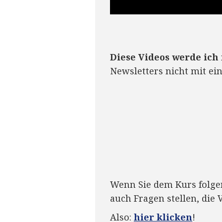
Diese Videos werde ic
Newsletters nicht mit ei
3
:
3:12
1
2
Wenn Sie dem Kurs folge
Faceboo
auch Fragen stellen, di
k
Also:
hier klicken
!