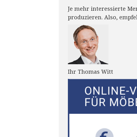
Je mehr interessierte Me
Google+
produzieren. Also, empfe
Twitter
Email
Ihr Thomas Witt
Embed
LinkedI
n