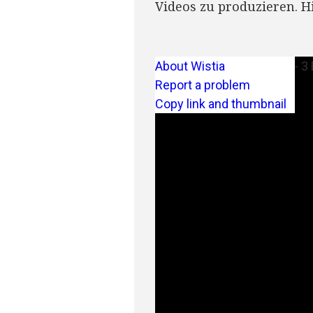
Videos zu produzieren. H
About Wistia
Report a problem
Copy link and thumbnail