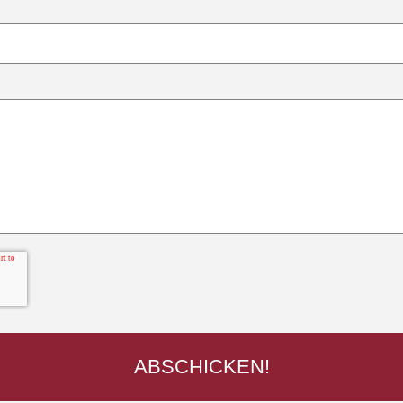
oblem. We'll attach technical data about this sessi
ch of these best describes the problem?
ext?