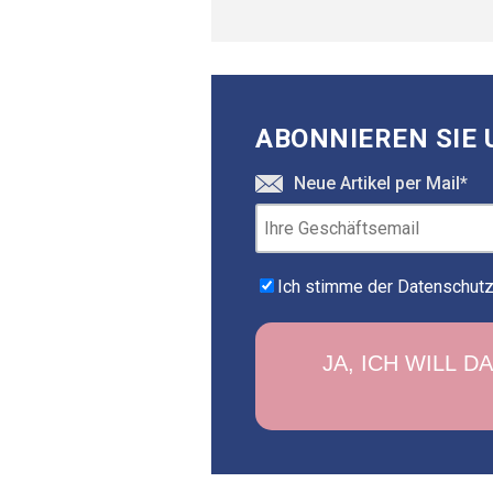
Cancel
Send
ABONNIEREN SIE 
message
Neue Artikel per Mail
*
Ich stimme der Datenschutzr