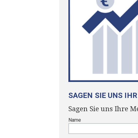
Speed
1x
0.5x
Quality
540p
1x
Auto
1.25x
SAGEN SIE UNS IH
224p
1.5x
Sagen Sie uns Ihre M
360p
1.75x
Name
540p
2x