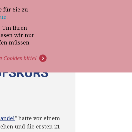
 für Sie zu
-Termin mit Thomas Witt
nie
.
t. Um Ihren
G
PODCAST
VIDEOS
üssen wir nur
ffen müssen.
e Cookies bitte!
UFSKURS
handel
" hatte vor einem
gehen und die ersten 21