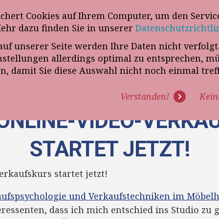
wsletter
ichert Cookies auf Ihrem Computer, um den Service
Telefon
„VERKAUFSSTEUERER“
Mehr dazu finden Sie in unserer
Datenschutzrichtli
auf unserer Seite werden Ihre Daten nicht verfolg
R UNS
PROGRAMME
EXPERTISE
REFERENZEN
BLO
tellungen allerdings optimal zu entsprechen, m
en, damit Sie diese Auswahl nicht noch einmal tre
Verstanden!
Kein
] ONLINE-VIDEO-VERKA
STARTET JETZT!
aufspsychologie und Verkaufstechniken im Möbel
ressenten, dass ich mich entschied ins Studio zu 