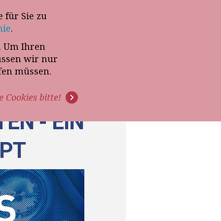
 für Sie zu
-Termin mit Thomas Witt
nie
.
t. Um Ihren
G
PODCAST
VIDEOS
üssen wir nur
ffen müssen.
e Cookies bitte!
EN - EIN
GPT