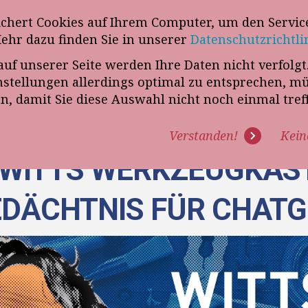
wsletter
ichert Cookies auf Ihrem Computer, um den Service
Telefon
„VERKAUFSSTEUERER“
Mehr dazu finden Sie in unserer
Datenschutzrichtli
auf unserer Seite werden Ihre Daten nicht verfolg
R UNS
PROGRAMME
EXPERTISE
REFERENZEN
BLO
tellungen allerdings optimal zu entsprechen, m
en, damit Sie diese Auswahl nicht noch einmal tre
Verstanden!
Kein
: WITTS WERKZEUGKAST
DÄCHTNIS FÜR CHAT