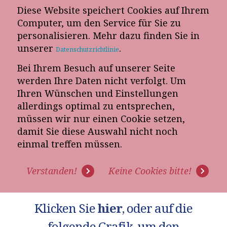
Diese Website speichert Cookies auf Ihrem
E-Mail-Newsletter
Computer, um den Service für Sie zu
personalisieren. Mehr dazu finden Sie in
Telefon-Termin
unserer
.
Datenschutzrichtlinie
Bei Ihrem Besuch auf unserer Seite
werden Ihre Daten nicht verfolgt. Um
Ihren Wünschen und Einstellungen
allerdings optimal zu entsprechen,
müssen wir nur einen Cookie setzen,
IHR ARTIKEL "AUGEN AUF
damit Sie diese Auswahl nicht noch
einmal treffen müssen.
BEIM KÜCHENVERKAUF"
Verstanden!
Keine Cookies bitte!
Hier herunterladen! Außerdem haben wir Ihnen
den Artikel auch per Email geschickt.
Klicken Sie
hier
, oder auf die
folgende Grafik, um den