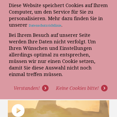
Diese Website speichert Cookies auf Ihrem
E-Mail-Newsletter
Computer, um den Service für Sie zu
personalisieren. Mehr dazu finden Sie in
Telefon-Termin
unserer
.
Datenschutzrichtlinie
Bei Ihrem Besuch auf unserer Seite
werden Ihre Daten nicht verfolgt. Um
Ihren Wünschen und Einstellungen
allerdings optimal zu entsprechen,
müssen wir nur einen Cookie setzen,
damit Sie diese Auswahl nicht noch
[VIDEO]: 9 EINFACHE SCHRITTE,
einmal treffen müssen.
UM MÖBELVERKÄUFER ZU
Verstanden!
Keine Cookies bitte!
MEHR UMSATZ ZU FÜHREN