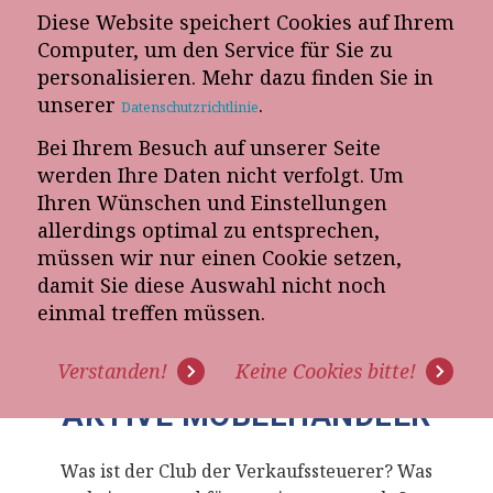
Diese Website speichert Cookies auf Ihrem
Computer, um den Service für Sie zu
personalisieren. Mehr dazu finden Sie in
„Vereinbaren Sie einen Termin für eine
unserer
.
kostenfreie Verkaufspotenzialanalyse!“
Datenschutzrichtlinie
Analysieren Sie mit uns unverbindlich, welches Potenzial für
Bei Ihrem Besuch auf unserer Seite
mehr Umsatz in Ihrem Möbelhaus liegt.
werden Ihre Daten nicht verfolgt. Um
Ihren Wünschen und Einstellungen
allerdings optimal zu entsprechen,
müssen wir nur einen Cookie setzen,
damit Sie diese Auswahl nicht noch
IMPULSTAG FÜR DEN
einmal treffen müssen.
CLUB DER
VERKAUFSSTEUERER FÜR
Verstanden!
Keine Cookies bitte!
AKTIVE MÖBELHÄNDLER
Was ist der Club der Verkaufssteuerer? Was