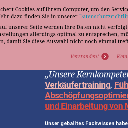
wsletter
ichert Cookies auf Ihrem Computer, um den Service
Telefon
„VERKAUFSSTEUERER“
Mehr dazu finden Sie in unserer
Datenschutzrichtli
auf unserer Seite werden Ihre Daten nicht verfolg
R UNS
PROGRAMME
EXPERTISE
REFERENZEN
BLO
tellungen allerdings optimal zu entsprechen, m
en, damit Sie diese Auswahl nicht noch einmal tre
Verstanden!
Kein
„Unsere Kernkompeten
,
Verkäufertraining
Füh
Abschöpfungsoptimie
und Einarbeitung von 
Unser geballtes Fachwissen haben