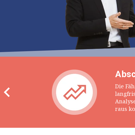
Absc
Die Fä
langfri
Analys
raus k