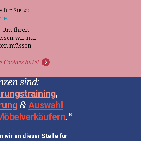
 für Sie zu
-Termin mit Thomas Witt
nie
.
t. Um Ihren
G
PODCAST
VIDEOS
üssen wir nur
ffen müssen.
e Cookies bitte!
zen sind:
,
rungstraining
&
rung
Auswahl
.“
Möbelverkäufern
 wir an dieser Stelle für