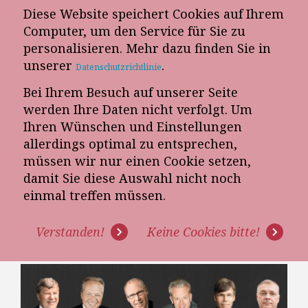
Diese Website speichert Cookies auf Ihrem
E-Mail-Newsletter
Computer, um den Service für Sie zu
personalisieren. Mehr dazu finden Sie in
Telefon-Termin
unserer
.
Datenschutzrichtlinie
Bei Ihrem Besuch auf unserer Seite
werden Ihre Daten nicht verfolgt. Um
Ihren Wünschen und Einstellungen
allerdings optimal zu entsprechen,
müssen wir nur einen Cookie setzen,
damit Sie diese Auswahl nicht noch
6 EXPERTENMEINUNGEN ÜBER
einmal treffen müssen.
DEN MÖBELVERKÄUFER DER
Verstanden!
Keine Cookies bitte!
ZUKUNFT