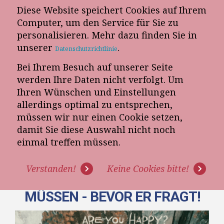
Diese Website speichert Cookies auf Ihrem
E-Mail-Newsletter
Computer, um den Service für Sie zu
personalisieren. Mehr dazu finden Sie in
Telefon-Termin
unserer
.
Datenschutzrichtlinie
Bei Ihrem Besuch auf unserer Seite
werden Ihre Daten nicht verfolgt. Um
Ihren Wünschen und Einstellungen
allerdings optimal zu entsprechen,
müssen wir nur einen Cookie setzen,
damit Sie diese Auswahl nicht noch
6 FRAGEN, DIE
einmal treffen müssen.
MÖBELVERKÄUFER DEM
Verstanden!
Keine Cookies bitte!
KUNDEN BEANTWORTEN
MÜSSEN - BEVOR ER FRAGT!