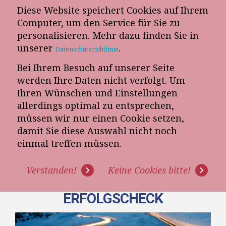
Diese Website speichert Cookies auf Ihrem
E-Mail-Newsletter
Computer, um den Service für Sie zu
personalisieren. Mehr dazu finden Sie in
Telefon-Termin
unserer
.
Datenschutzrichtlinie
Bei Ihrem Besuch auf unserer Seite
werden Ihre Daten nicht verfolgt. Um
Ihren Wünschen und Einstellungen
allerdings optimal zu entsprechen,
müssen wir nur einen Cookie setzen,
damit Sie diese Auswahl nicht noch
WERDEN IHRE GUTEN
einmal treffen müssen.
VORSÄTZE ÜBERLEBEN? 5
Verstanden!
Keine Cookies bitte!
FRAGEN FÜR DEN
ERFOLGSCHECK