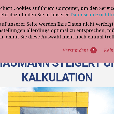
wsletter
ichert Cookies auf Ihrem Computer, um den Service
Telefon
„VERKAUFSSTEUERER“
Mehr dazu finden Sie in unserer
Datenschutzrichtli
auf unserer Seite werden Ihre Daten nicht verfolg
R UNS
PROGRAMME
EXPERTISE
REFERENZEN
BLO
tellungen allerdings optimal zu entsprechen, m
en, damit Sie diese Auswahl nicht noch einmal tre
Verstanden!
Kein
HAUMANN STEIGERT U
KALKULATION