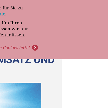
 für Sie zu
-Termin mit Thomas Witt
nie
.
t. Um Ihren
G
PODCAST
VIDEOS
üssen wir nur
ffen müssen.
e Cookies bitte!
MSATZ UND