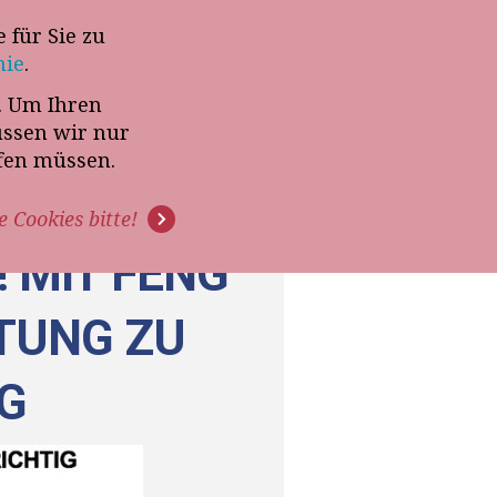
 für Sie zu
-Termin mit Thomas Witt
nie
.
t. Um Ihren
G
PODCAST
VIDEOS
üssen wir nur
ffen müssen.
e Cookies bitte!
 MIT FENG
ATUNG ZU
G