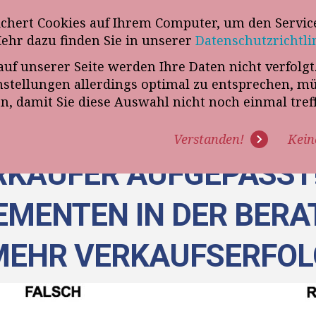
wsletter
ichert Cookies auf Ihrem Computer, um den Service
Telefon
„VERKAUFSSTEUERER“
Mehr dazu finden Sie in unserer
Datenschutzrichtli
auf unserer Seite werden Ihre Daten nicht verfolg
R UNS
PROGRAMME
EXPERTISE
REFERENZEN
BLO
tellungen allerdings optimal zu entsprechen, m
en, damit Sie diese Auswahl nicht noch einmal tre
Verstanden!
Kein
KÄUFER AUFGEPASST!
EMENTEN IN DER BER
MEHR VERKAUFSERFOL