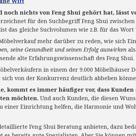
iane Witt
 noch nichts von Feng Shui gehört hat, lässt v
rzeichnet für den Suchbegriff Feng Shui zwischen 
ist das gleiche Suchvolumen wie z.B. für das Wort 
m Möbelverkauf mehr darüber zu reden, wie sich E
en, seine Gesundheit und seinen Erfolg auswirken
als
usende alte Erfahrungswissenschaft des Feng Shui.
 Möbelverkäufern in einem der 9.000 Möbelhäuser 
e sich von der Konkurrenz deutlich abheben könne
e, kommt es immer häufiger vor, dass Kunden 
hten möchten.
Und auch Kunden, die diesen Wuns
zu einer Einrichtung helfen, die Harmonie und Wo
etaillierte Feng Shui Beratung anbieten, dazu beda
t es bereits gute Spezialisten. Aber Sie können mi