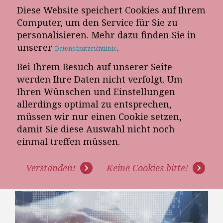
Diese Website speichert Cookies auf Ihrem
E-Mail-Newsletter
Computer, um den Service für Sie zu
personalisieren. Mehr dazu finden Sie in
Telefon-Termin
unserer
.
Datenschutzrichtlinie
Bei Ihrem Besuch auf unserer Seite
werden Ihre Daten nicht verfolgt. Um
Ihren Wünschen und Einstellungen
allerdings optimal zu entsprechen,
müssen wir nur einen Cookie setzen,
damit Sie diese Auswahl nicht noch
[VIDEO] WEBINAR: "AUGEN AUF
einmal treffen müssen.
BEIM KÜCHENVERKAUF!"
Verstanden!
Keine Cookies bitte!
AUFZEICHNUNG