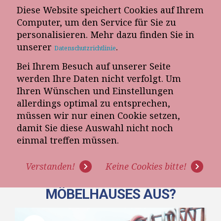
Diese Website speichert Cookies auf Ihrem
E-Mail-Newsletter
Computer, um den Service für Sie zu
personalisieren. Mehr dazu finden Sie in
Telefon-Termin
unserer
.
Datenschutzrichtlinie
Bei Ihrem Besuch auf unserer Seite
werden Ihre Daten nicht verfolgt. Um
Ihren Wünschen und Einstellungen
allerdings optimal zu entsprechen,
müssen wir nur einen Cookie setzen,
damit Sie diese Auswahl nicht noch
[VIDEO] WIE SIEHT EINE
einmal treffen müssen.
DURCHSCHNITTLICHE
Verstanden!
Keine Cookies bitte!
ABSCHLUSSSTATISTIK EINES
MÖBELHAUSES AUS?