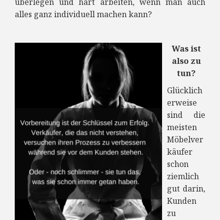
überlegen und hart arbeiten, wenn man auch
alles ganz individuell machen kann?
Was ist
also zu
tun?
Glücklich
erweise
sind die
meisten
Möbelver
käufer
schon
ziemlich
gut darin,
Kunden
zu