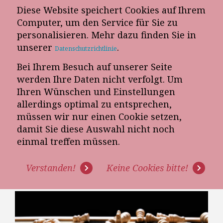
Diese Website speichert Cookies auf Ihrem
E-Mail-Newsletter
Computer, um den Service für Sie zu
personalisieren. Mehr dazu finden Sie in
Telefon-Termin
unserer
.
Datenschutzrichtlinie
Bei Ihrem Besuch auf unserer Seite
werden Ihre Daten nicht verfolgt. Um
Ihren Wünschen und Einstellungen
allerdings optimal zu entsprechen,
müssen wir nur einen Cookie setzen,
damit Sie diese Auswahl nicht noch
7 STRATEGIEN, UM AUCH DEN
einmal treffen müssen.
LETZTEN BESUCHER AUS DEM
Verstanden!
Keine Cookies bitte!
MÖBELHAUS ZU VERTREIBEN