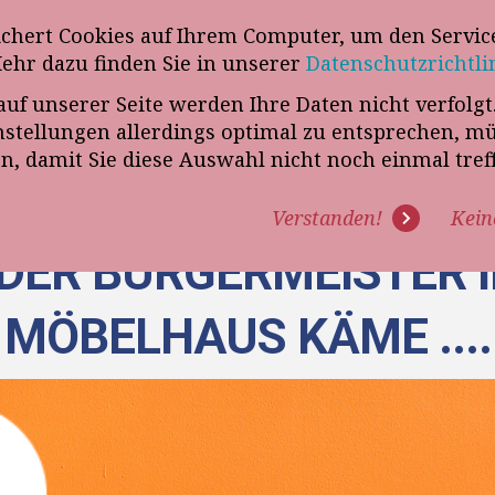
wsletter
ichert Cookies auf Ihrem Computer, um den Service
Telefon
„VERKAUFSSTEUERER“
Mehr dazu finden Sie in unserer
Datenschutzrichtli
auf unserer Seite werden Ihre Daten nicht verfolg
R UNS
PROGRAMME
EXPERTISE
REFERENZEN
BLO
tellungen allerdings optimal zu entsprechen, m
en, damit Sie diese Auswahl nicht noch einmal tre
Verstanden!
Kein
DER BÜRGERMEISTER I
MÖBELHAUS KÄME ....