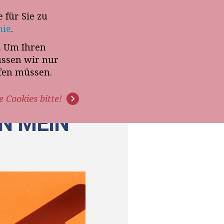
 für Sie zu
-Termin mit Thomas Witt
nie
.
t. Um Ihren
G
PODCAST
VIDEOS
üssen wir nur
ffen müssen.
e Cookies bitte!
N MEIN