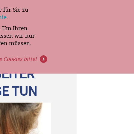
 für Sie zu
-Termin mit Thomas Witt
nie
.
t. Um Ihren
G
PODCAST
VIDEOS
üssen wir nur
ffen müssen.
e Cookies bitte!
EITER
GE TUN