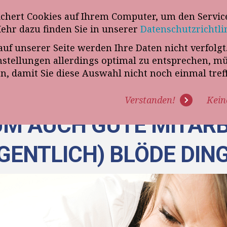
wsletter
ichert Cookies auf Ihrem Computer, um den Service
Telefon
„VERKAUFSSTEUERER“
Mehr dazu finden Sie in unserer
Datenschutzrichtli
auf unserer Seite werden Ihre Daten nicht verfolg
R UNS
PROGRAMME
EXPERTISE
REFERENZEN
BLO
tellungen allerdings optimal zu entsprechen, m
en, damit Sie diese Auswahl nicht noch einmal tre
Verstanden!
Kein
M AUCH GUTE MITARB
GENTLICH) BLÖDE DIN