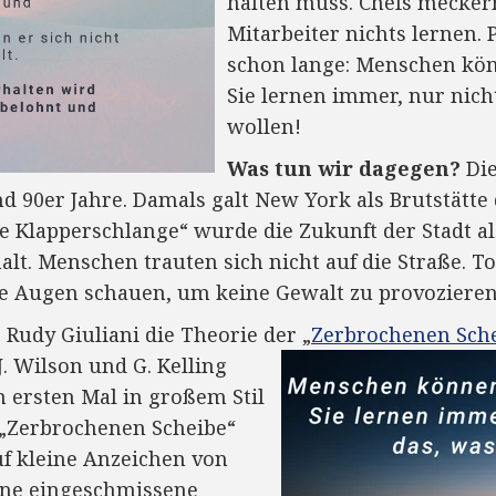
halten muss. Chefs meckern
Mitarbeiter nichts lernen.
schon lange: Menschen kön
Sie lernen immer, nur nic
wollen!
Was tun wir dagegen?
Die
d 90er Jahre. Damals galt New York als Brutstätte 
ie Klapperschlange“ wurde die Zukunft der Stadt al
lt. Menschen trauten sich nicht auf die Straße. T
 Augen schauen, um keine Gewalt zu provozieren. 
 Rudy Giuliani die Theorie der
„
Zerbrochenen Sche
. Wilson und G. Kelling
um ersten Mal in großem Stil
r „Zerbrochenen Scheibe“
f kleine Anzeichen von
eine eingeschmissene