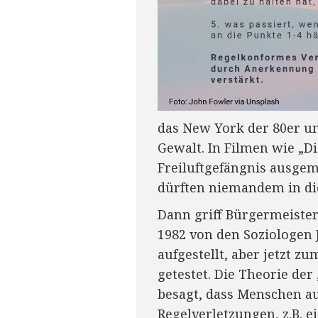
das New York der 80er un
Gewalt. In Filmen wie „D
Freiluftgefängnis ausgema
dürften niemandem in die
Dann griff Bürgermeister
1982
von den Soziologen J
aufgestellt, aber jetzt z
getestet. Die Theorie de
besagt, dass Menschen au
Regelverletzungen, z.B. 