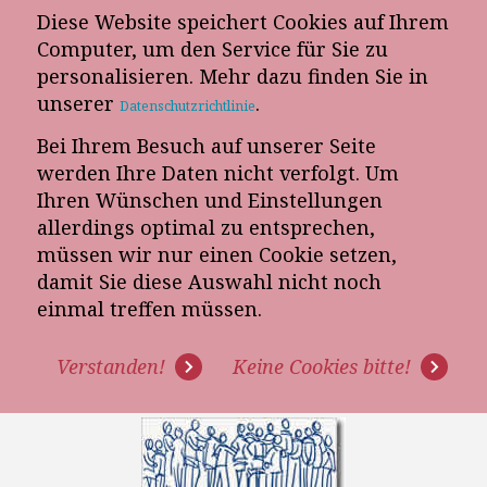
Diese Website speichert Cookies auf Ihrem
E-Mail-Newsletter
Computer, um den Service für Sie zu
personalisieren. Mehr dazu finden Sie in
Telefon-Termin
unserer
.
Datenschutzrichtlinie
Bei Ihrem Besuch auf unserer Seite
werden Ihre Daten nicht verfolgt. Um
Ihren Wünschen und Einstellungen
allerdings optimal zu entsprechen,
müssen wir nur einen Cookie setzen,
damit Sie diese Auswahl nicht noch
MACHT IHR UNTERNEHMEN
einmal treffen müssen.
GENUG UMSATZ AUS DER
Verstanden!
Keine Cookies bitte!
TEUREN BESUCHERFREQUENZ?