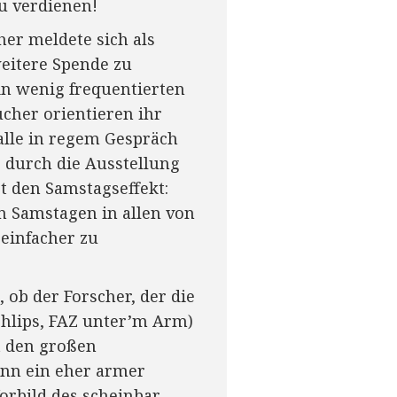
zu verdienen!
her meldete sich als
weitere Spende zu
n wenig frequentierten
her orientieren ihr
alle in regem Gespräch
e durch die Ausstellung
rt den Samstagseffekt:
n Samstagen in allen von
einfacher zu
 ob der Forscher, der die
chlips, FAZ unter’m Arm)
it den großen
enn ein eher armer
orbild des scheinbar