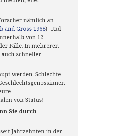
e Forscher nämlich an
b and Gross 1968
). Und
innerhalb von 12
er Fälle. In mehreren
s auch schneller
hupt werden. Schlechte
 Geschlechtsgenossinnen
eure
len von Status!
enn Sie durch
 seit Jahrzehnten in der