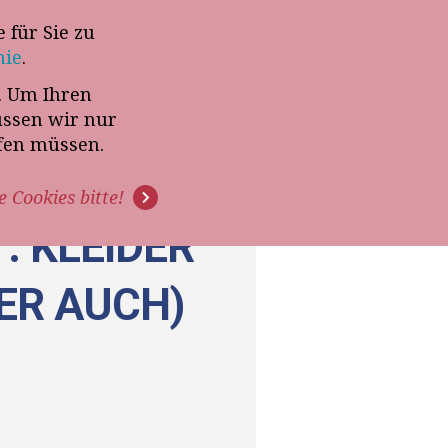
 für Sie zu
-Termin mit Thomas Witt
nie
.
t. Um Ihren
G
PODCAST
VIDEOS
üssen wir nur
ffen müssen.
e Cookies bitte!
 KLEIDER
ER AUCH)