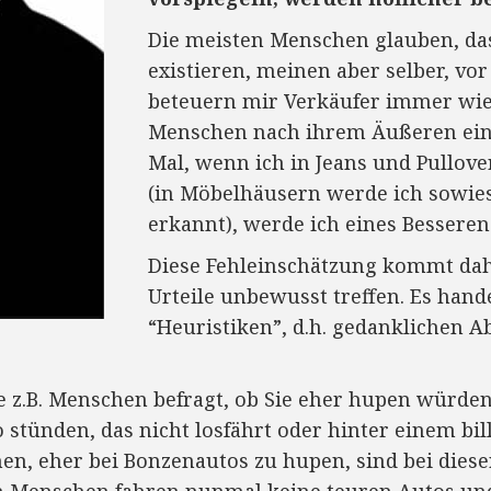
Die meisten Menschen glauben, das
existieren, meinen aber selber, vor 
beteuern mir Verkäufer immer wied
Menschen nach ihrem Äußeren ein
Mal, wenn ich in Jeans und Pullove
(in Möbelhäusern werde ich sowies
erkannt), werde ich eines Besseren
Diese Fehleinschätzung kommt dahe
Urteile unbewusst treffen. Es han
“Heuristiken”, d.h. gedanklichen 
e z.B. Menschen befragt, ob Sie eher hupen würde
stünden, das nicht losfährt oder hinter einem bil
en, eher bei Bonzenautos zu hupen, sind bei dies
en Menschen fahren nunmal keine teuren Autos un