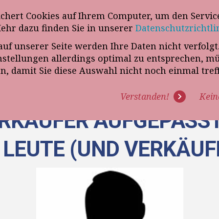
wsletter
ichert Cookies auf Ihrem Computer, um den Service
Telefon
„VERKAUFSSTEUERER“
Mehr dazu finden Sie in unserer
Datenschutzrichtli
auf unserer Seite werden Ihre Daten nicht verfolg
R UNS
PROGRAMME
EXPERTISE
REFERENZEN
BLO
tellungen allerdings optimal zu entsprechen, m
en, damit Sie diese Auswahl nicht noch einmal tre
Verstanden!
Kein
RKÄUFER AUFGEPASST:
LEUTE (UND VERKÄUF