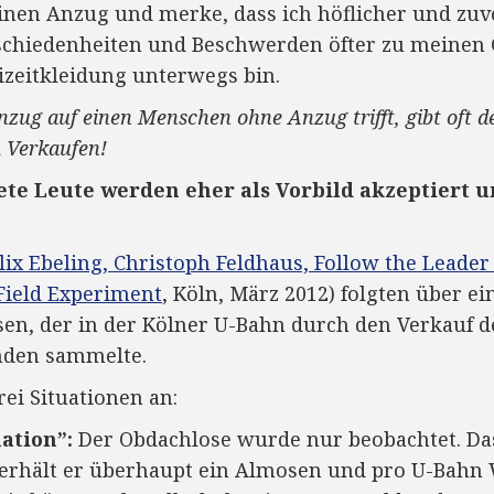
 einen Anzug und merke, dass ich höflicher und 
chiedenheiten und Beschwerden öfter zu meinen 
eizeitkleidung unterwegs bin.
ug auf einen Menschen ohne Anzug trifft, gibt oft d
m Verkaufen!
dete Leute werden eher als Vorbild akzeptiert 
lix Ebeling, Christoph Feldhaus, Follow the Leade
Field Experiment
, Köln, März 2012) folgten über e
n, der in der Kölner U-Bahn durch den Verkauf de
nden sammelte.
rei Situationen an:
uation”:
Der Obdachlose wurde nur beobachtet. Das 
n erhält er überhaupt ein Almosen und pro U-Bah