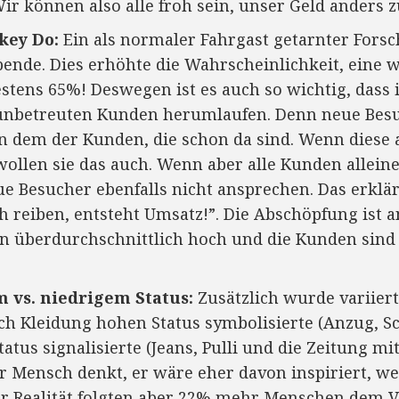
ir können also alle froh sein, unser Geld anders 
key Do:
Ein als normaler Fahrgast getarnter Forsc
pende. Dies erhöhte die Wahrscheinlichkeit, eine 
ns 65%! Deswegen ist es auch so wichtig, dass i
nbetreuten Kunden herumlaufen. Denn neue Besuc
an dem der Kunden, die schon da sind. Wenn diese 
wollen sie das auch. Wenn aber alle Kunden allein
eue Besucher ebenfalls nicht ansprechen. Das erklä
 reiben, entsteht Umsatz!”. Die Abschöpfung ist a
n überdurchschnittlich hoch und die Kunden sind 
m vs. niedrigem Status:
Zusätzlich wurde variiert,
ch Kleidung hohen Status symbolisierte (Anzug, S
atus signalisierte (Jeans, Pulli und die Zeitung m
er Mensch denkt, er wäre eher davon inspiriert, w
er Realität folgten aber 22% mehr Menschen dem V