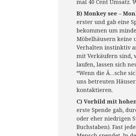
mal 40 Cent Umsatz. W
B) Monkey see – Mon
erster und gab eine S
bekommen um mindeste
Möbelhäusern keine u
Verhalten instinktiv 
mit Verkäufern sind, 
laufen, lassen sich n
“Wenn die Ä…sche sich
uns betreuten Häuser
kontaktieren.
C) Vorbild mit hohe
erste Spende gab, dur
oder eher niedrigen St
Buchstaben). Fast jed
Mensch spendet. In d