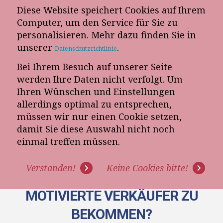
Diese Website speichert Cookies auf Ihrem
E-Mail-Newsletter
Computer, um den Service für Sie zu
personalisieren. Mehr dazu finden Sie in
Telefon-Termin
unserer
.
Datenschutzrichtlinie
Bei Ihrem Besuch auf unserer Seite
werden Ihre Daten nicht verfolgt. Um
Ihren Wünschen und Einstellungen
allerdings optimal zu entsprechen,
müssen wir nur einen Cookie setzen,
damit Sie diese Auswahl nicht noch
[VIDEO] WAS MÜSSEN
einmal treffen müssen.
FÜHRUNGSKRÄFTE IN
Verstanden!
Keine Cookies bitte!
MÖBELHÄUSERN TUN, UM
MOTIVIERTE VERKÄUFER ZU
BEKOMMEN?