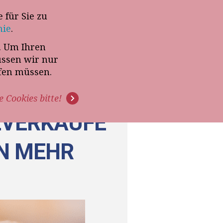
 für Sie zu
-Termin mit Thomas Witt
nie
.
t. Um Ihren
G
PODCAST
VIDEOS
üssen wir nur
ffen müssen.
e Cookies bitte!
ZVERKÄUFE
N MEHR