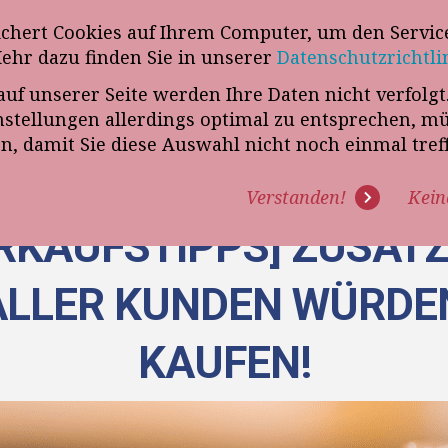
wsletter
ichert Cookies auf Ihrem Computer, um den Service
Telefon
„VERKAUFSSTEUERER“
Mehr dazu finden Sie in unserer
Datenschutzrichtli
auf unserer Seite werden Ihre Daten nicht verfolg
R UNS
PROGRAMME
EXPERTISE
REFERENZEN
BLO
tellungen allerdings optimal zu entsprechen, m
en, damit Sie diese Auswahl nicht noch einmal tre
Verstanden!
Kein
RKAUFSTIPPS] ZUSAT
 ALLER KUNDEN WÜRDE
KAUFEN!