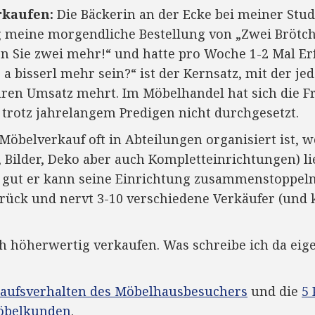
rkaufen:
Die Bäckerin an der Ecke bei meiner Stu
g meine morgendliche Bestellung von „Zwei Brötc
en Sie zwei mehr!“ und hatte pro Woche 1-2 Mal Erf
s a bisserl mehr sein?“ ist der Kernsatz, mit der je
hren Umsatz mehrt. Im Möbelhandel hat sich die F
 trotz jahrelangem Predigen nicht durchgesetzt.
Möbelverkauf oft in Abteilungen organisiert ist, 
, Bilder, Deko aber auch Kompletteinrichtungen) l
 gut er kann seine Einrichtung zusammenstoppeln
rück und nervt 3-10 verschiedene Verkäufer (und 
h höherwertig verkaufen. Was schreibe ich da eigen
aufsverhalten des Möbelhausbesuchers
und die
5 
Möbelkunden
.