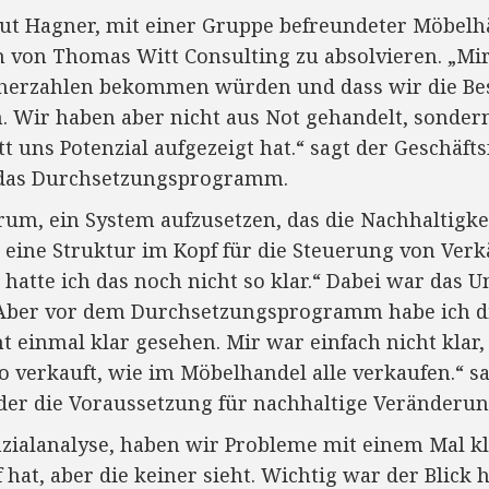
mut Hagner, mit einer Gruppe befreundeter Möbelh
on Thomas Witt Consulting zu absolvieren. „Mir
herzahlen bekommen würden und dass wir die Be
 Wir haben aber nicht aus Not gehandelt, sonder
t uns Potenzial aufgezeigt hat.“ sagt der Geschäf
r das Durchsetzungsprogramm.
rum, ein System aufzusetzen, das die Nachhaltigk
zt eine Struktur im Kopf für die Steuerung von Ver
hatte ich das noch nicht so klar.“ Dabei war das
 „Aber vor dem Durchsetzungsprogramm habe ich di
t einmal klar gesehen. Mir war einfach nicht klar, 
o verkauft, wie im Möbelhandel alle verkaufen.“ s
er die Voraussetzung für nachhaltige Veränderung
zialanalyse, haben wir Probleme mit einem Mal kl
at, aber die keiner sieht. Wichtig war der Blick h