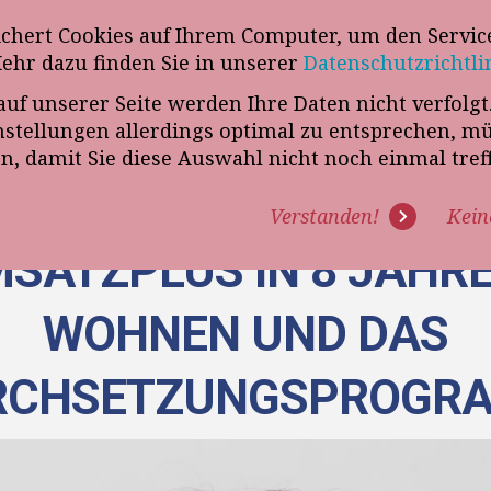
wsletter
ichert Cookies auf Ihrem Computer, um den Service
Telefon
„VERKAUFSSTEUERER“
Mehr dazu finden Sie in unserer
Datenschutzrichtli
auf unserer Seite werden Ihre Daten nicht verfolg
R UNS
PROGRAMME
EXPERTISE
REFERENZEN
BLO
tellungen allerdings optimal zu entsprechen, m
en, damit Sie diese Auswahl nicht noch einmal tre
Verstanden!
Kein
SATZPLUS IN 8 JAHRE
WOHNEN UND DAS
RCHSETZUNGSPROGR