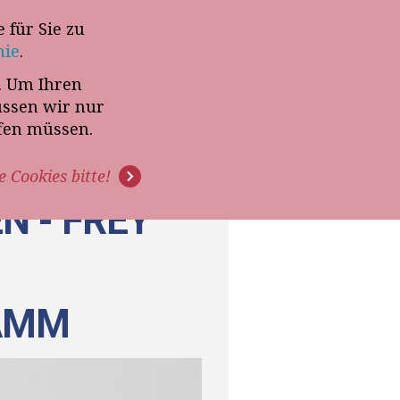
 für Sie zu
-Termin mit Thomas Witt
nie
.
t. Um Ihren
G
PODCAST
VIDEOS
üssen wir nur
ffen müssen.
e Cookies bitte!
N - FREY
AMM