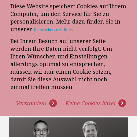
Diese Website speichert Cookies auf Ihrem
E-Mail-Newsletter
Computer, um den Service für Sie zu
personalisieren. Mehr dazu finden Sie in
Telefon-Termin
unserer
.
Datenschutzrichtlinie
Bei Ihrem Besuch auf unserer Seite
werden Ihre Daten nicht verfolgt. Um
Ihren Wünschen und Einstellungen
allerdings optimal zu entsprechen,
müssen wir nur einen Cookie setzen,
damit Sie diese Auswahl nicht noch
[VIDEO] MYTHEN ÜBER
einmal treffen müssen.
THOMAS WITT CONSULTING:
Verstanden!
Keine Cookies bitte!
SIND WIR TEUER?