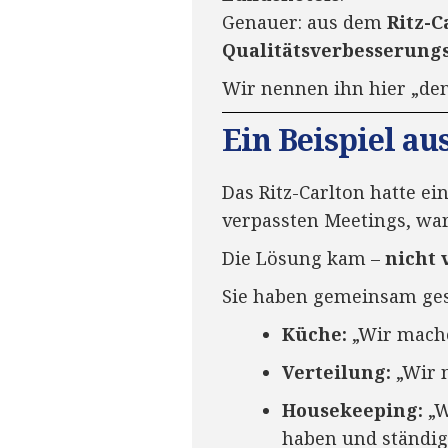
Genauer: aus dem
Ritz-C
Qualitätsverbesserung
Wir nennen ihn hier „den 
Ein Beispiel au
Das Ritz-Carlton hatte e
verpassten Meetings, war
Die Lösung kam –
nicht
Sie haben gemeinsam ges
Küche:
„Wir machen
Verteilung:
„Wir n
Housekeeping:
„W
haben und ständig