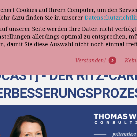
wsletter
ichert Cookies auf Ihrem Computer, um den Service
Telefon
„VERKAUFSSTEUERER“
Mehr dazu finden Sie in unserer
Datenschutzrichtli
auf unserer Seite werden Ihre Daten nicht verfolg
R UNS
PROGRAMME
EXPERTISE
REFERENZEN
BLO
tellungen allerdings optimal zu entsprechen, m
en, damit Sie diese Auswahl nicht noch einmal tre
Verstanden!
Kein
CAST] - DER RITZ-CA
ERBESSERUNGSPROZE