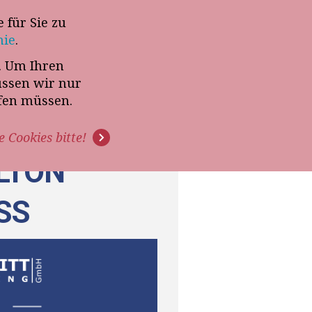
 für Sie zu
-Termin mit Thomas Witt
nie
.
t. Um Ihren
G
PODCAST
VIDEOS
üssen wir nur
ffen müssen.
e Cookies bitte!
RLTON
SS