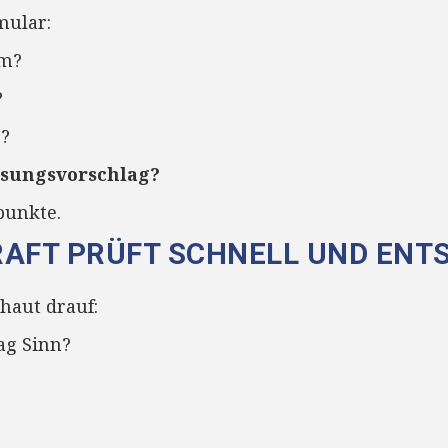
mular:
em?
?
s?
ösungsvorschlag?
punkte.
RAFT PRÜFT SCHNELL UND ENT
haut drauf:
ag Sinn?