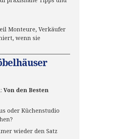
auf praxisnahe Tipps und
eil Monteure, Verkäufer
iert, wenn sie
öbelhäuser
a:
Von den Besten
aus oder Küchenstudio
chen?
mmer wieder den Satz