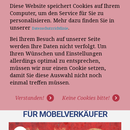
Diese Website speichert Cookies auf Ihrem
E-Mail-Newsletter
Computer, um den Service für Sie zu
personalisieren. Mehr dazu finden Sie in
Telefon-Termin
unserer
.
Datenschutzrichtlinie
Bei Ihrem Besuch auf unserer Seite
werden Ihre Daten nicht verfolgt. Um
Ihren Wünschen und Einstellungen
allerdings optimal zu entsprechen,
müssen wir nur einen Cookie setzen,
damit Sie diese Auswahl nicht noch
[VIDEO-KURS 5/7] - EINWAND:
einmal treffen müssen.
"ICH MUSS NACHMESSEN" -
Verstanden!
Keine Cookies bitte!
EINWANDBEHANDLUNGSKURS
FÜR MÖBELVERKÄUFER