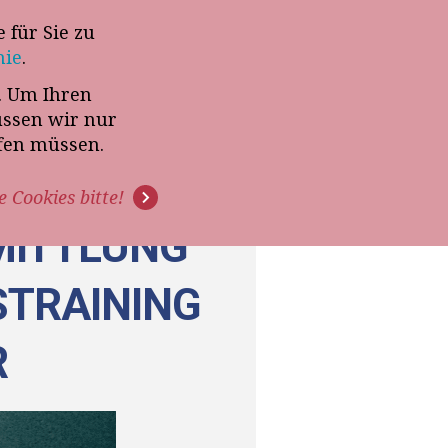
 für Sie zu
-Termin mit Thomas Witt
nie
.
t. Um Ihren
G
PODCAST
VIDEOS
üssen wir nur
ffen müssen.
e Cookies bitte!
RMITTLUNG
FSTRAINING
R