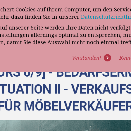
wsletter
ichert Cookies auf Ihrem Computer, um den Service
Telefon
„VERKAUFSSTEUERER“
Mehr dazu finden Sie in unserer
Datenschutzrichtli
auf unserer Seite werden Ihre Daten nicht verfolg
R UNS
PROGRAMME
EXPERTISE
REFERENZEN
BLO
tellungen allerdings optimal zu entsprechen, m
en, damit Sie diese Auswahl nicht noch einmal tre
Verstanden!
Kein
URS 6/9] - BEDARFSE
ITUATION II - VERKAU
FÜR MÖBELVERKÄUFE