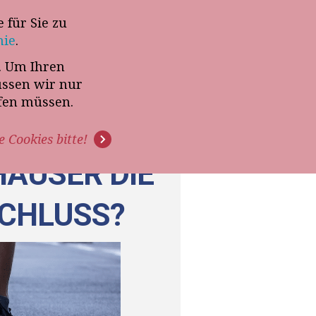
 für Sie zu
-Termin mit Thomas Witt
nie
.
t. Um Ihren
G
PODCAST
VIDEOS
üssen wir nur
ffen müssen.
e Cookies bitte!
HÄUSER DIE
SCHLUSS?