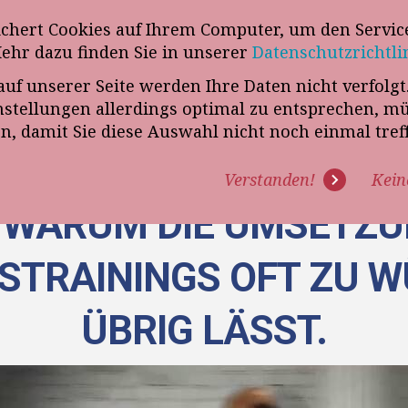
wsletter
ichert Cookies auf Ihrem Computer, um den Service
Telefon
„VERKAUFSSTEUERER“
Mehr dazu finden Sie in unserer
Datenschutzrichtli
auf unserer Seite werden Ihre Daten nicht verfolg
R UNS
PROGRAMME
EXPERTISE
REFERENZEN
BLO
tellungen allerdings optimal zu entsprechen, m
en, damit Sie diese Auswahl nicht noch einmal tre
Verstanden!
Kein
] WARUM DIE UMSETZ
STRAININGS OFT ZU 
ÜBRIG LÄSST.