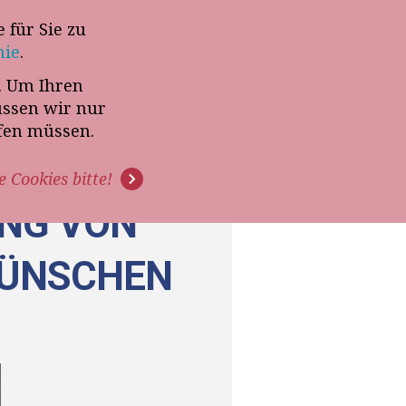
 für Sie zu
-Termin mit Thomas Witt
nie
.
t. Um Ihren
G
PODCAST
VIDEOS
üssen wir nur
ffen müssen.
e Cookies bitte!
UNG VON
WÜNSCHEN