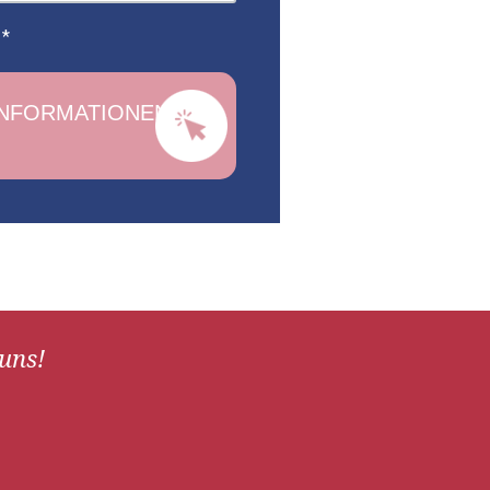
.
*
 uns!