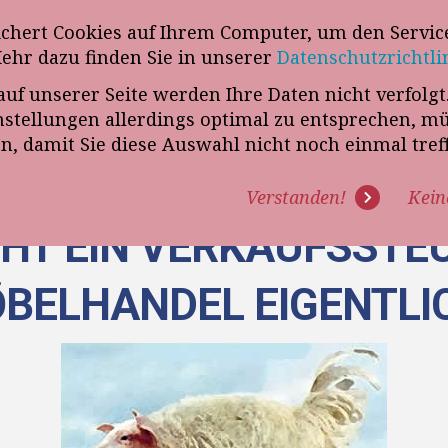
wsletter
ichert Cookies auf Ihrem Computer, um den Service
Telefon
„VERKAUFSSTEUERER“
Mehr dazu finden Sie in unserer
Datenschutzrichtli
auf unserer Seite werden Ihre Daten nicht verfolg
R UNS
PROGRAMME
EXPERTISE
REFERENZEN
BLO
tellungen allerdings optimal zu entsprechen, m
en, damit Sie diese Auswahl nicht noch einmal tre
Verstanden!
Kein
HT EIN VERKAUFSSTEU
BELHANDEL EIGENTLI