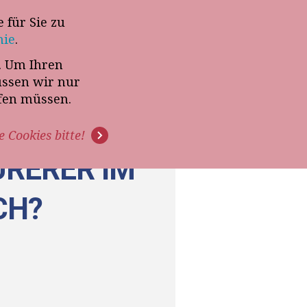
 für Sie zu
-Termin mit Thomas Witt
nie
.
t. Um Ihren
G
PODCAST
VIDEOS
üssen wir nur
ffen müssen.
e Cookies bitte!
RERER IM
CH?