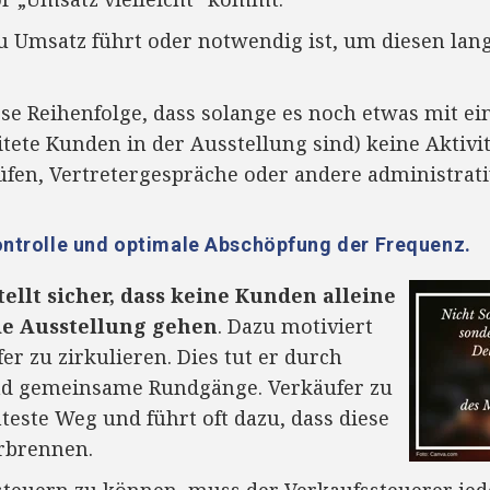
u Umsatz führt oder notwendig ist, um diesen langf
ese Reihenfolge, dass solange es noch etwas mit ei
eitete Kunden in der Ausstellung sind) keine Aktivi
prüfen, Vertretergespräche oder andere administrati
Kontrolle und optimale Abschöpfung der Frequenz.
ellt sicher, dass keine Kunden alleine
ie Ausstellung gehen
. Dazu motiviert
r zu zirkulieren. Dies tut er durch
nd gemeinsame Rundgänge. Verkäufer zu
hteste Weg und führt oft dazu, dass diese
rbrennen.
steuern zu können, muss der Verkaufssteuerer jed