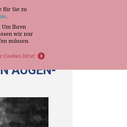
 für Sie zu
-Termin mit Thomas Witt
nie
.
t. Um Ihren
G
PODCAST
VIDEOS
üssen wir nur
ffen müssen.
e Cookies bitte!
ON AUGEN-