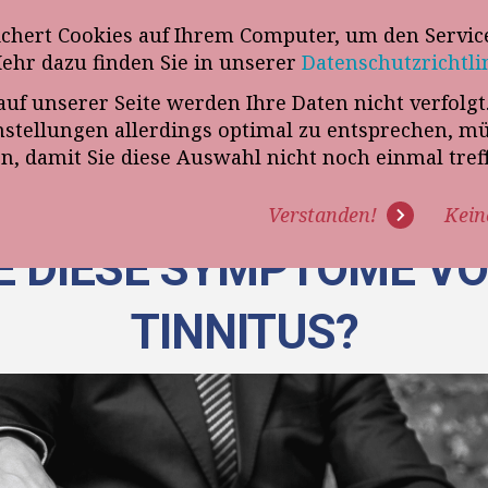
wsletter
ichert Cookies auf Ihrem Computer, um den Service
Telefon
„VERKAUFSSTEUERER“
Mehr dazu finden Sie in unserer
Datenschutzrichtli
auf unserer Seite werden Ihre Daten nicht verfolg
R UNS
PROGRAMME
EXPERTISE
REFERENZEN
BLO
tellungen allerdings optimal zu entsprechen, m
en, damit Sie diese Auswahl nicht noch einmal tre
Verstanden!
Kein
E DIESE SYMPTOME V
TINNITUS?