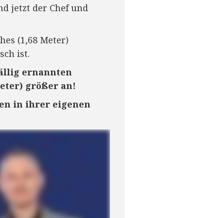
d jetzt der Chef und
hes (1,68 Meter)
ch ist.
ällig ernannten
eter) größer an!
en in ihrer eigenen