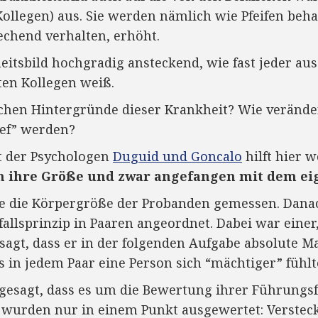
Kollegen) aus. Sie werden nämlich wie Pfeifen beha
echend verhalten, erhöht.
itsbild hochgradig ansteckend, wie fast jeder au
ten Kollegen weiß.
chen Hintergründe dieser Krankheit? Wie veränder
hef” werden?
t der Psychologen
Duguid und Goncalo
hilft hier w
 ihre Größe und zwar angefangen mit dem ei
e die Körpergröße der Probanden gemessen. Dana
llsprinzip in Paaren angeordnet. Dabei war einer,
sagt, dass er in der folgenden Aufgabe absolute 
s in jedem Paar eine Person sich “mächtiger” fühlte
esagt, dass es um die Bewertung ihrer Führungsfä
wurden nur in einem Punkt ausgewertet: Versteck