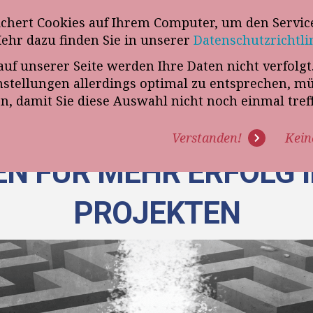
wsletter
ichert Cookies auf Ihrem Computer, um den Service
Telefon
„VERKAUFSSTEUERER“
Mehr dazu finden Sie in unserer
Datenschutzrichtli
auf unserer Seite werden Ihre Daten nicht verfolg
R UNS
PROGRAMME
EXPERTISE
REFERENZEN
BLO
tellungen allerdings optimal zu entsprechen, m
en, damit Sie diese Auswahl nicht noch einmal tre
Verstanden!
Kein
EN FÜR MEHR ERFOLG I
PROJEKTEN