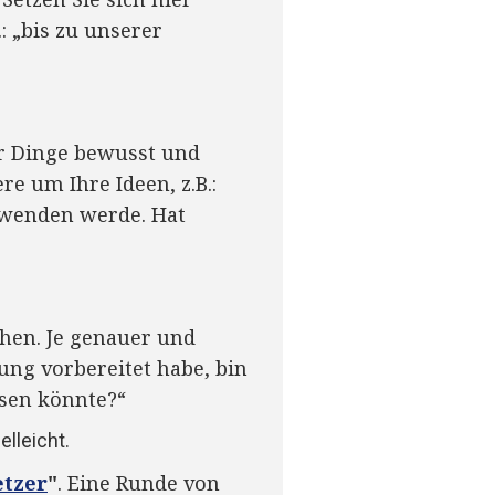
: „bis zu unserer
er Dinge bewusst und
re um Ihre Ideen, z.B.:
ufwenden werde. Hat
chen. Je genauer und
tzung vorbereitet habe, bin
ösen könnte?“
elleicht.
etzer
"
. Eine Runde von