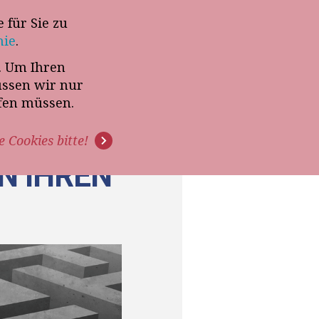
 für Sie zu
-Termin mit Thomas Witt
nie
.
t. Um Ihren
G
PODCAST
VIDEOS
üssen wir nur
ffen müssen.
e Cookies bitte!
N IHREN