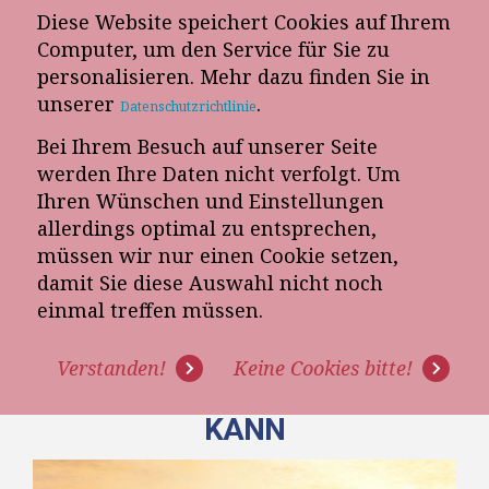
Diese Website speichert Cookies auf Ihrem
E-Mail-Newsletter
Computer, um den Service für Sie zu
personalisieren. Mehr dazu finden Sie in
Telefon-Termin
unserer
.
Datenschutzrichtlinie
Bei Ihrem Besuch auf unserer Seite
werden Ihre Daten nicht verfolgt. Um
Ihren Wünschen und Einstellungen
allerdings optimal zu entsprechen,
müssen wir nur einen Cookie setzen,
damit Sie diese Auswahl nicht noch
EINE EINFACHE
einmal treffen müssen.
VERKAUFSTECHNIK, DIE IHREN
Verstanden!
Keine Cookies bitte!
UMSATZ SOFORT VERDOPPELN
KANN