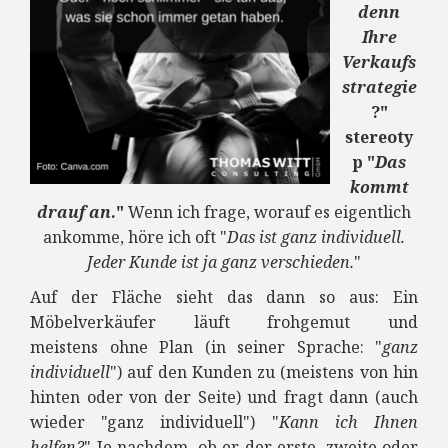
denn
Ihre
Verkaufs
strategie
?"
stereoty
p "
Das
kommt
drauf an
."
Wenn ich frage, worauf es eigentlich
ankomme, höre ich oft "
Das ist ganz individuell.
Jeder Kunde ist ja ganz verschieden.
"
Auf der Fläche sieht das dann so aus: Ein
Möbelverkäufer läuft frohgemut und
meistens ohne Plan (in seiner Sprache: "
ganz
individuell
") auf den Kunden zu (meistens von hin
hinten oder von der Seite) und fragt dann (auch
wieder "ganz individuell") "
Kann ich Ihnen
helfen?
" Je nachdem, ob er der erste, zweite oder