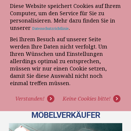
Diese Website speichert Cookies auf Ihrem
E-Mail-Newsletter
Computer, um den Service für Sie zu
personalisieren. Mehr dazu finden Sie in
Telefon-Termin
unserer
.
Datenschutzrichtlinie
Bei Ihrem Besuch auf unserer Seite
werden Ihre Daten nicht verfolgt. Um
Ihren Wünschen und Einstellungen
allerdings optimal zu entsprechen,
müssen wir nur einen Cookie setzen,
damit Sie diese Auswahl nicht noch
[VIDEO-KURS 9/9] -
einmal treffen müssen.
ABSCHLUSSTECHNIK -
Verstanden!
Keine Cookies bitte!
VERKAUFSTRAINING FÜR
MÖBELVERKÄUFER